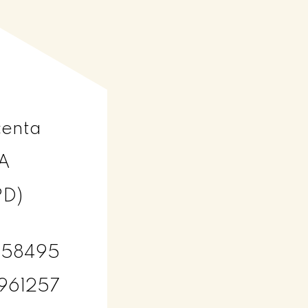
centa
/A
PD)
8858495
1961257