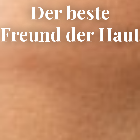
Der beste
Freund der Haut