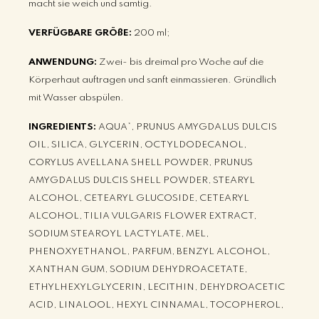
macht sie weich und samtig.
VERFÜGBARE GRÖßE:
200 ml;
ANWENDUNG:
Zwei- bis dreimal pro Woche auf die
Körperhaut auftragen und sanft einmassieren. Gründlich
mit Wasser abspülen.
INGREDIENTS:
AQUA*, PRUNUS AMYGDALUS DULCIS
OIL, SILICA, GLYCERIN, OCTYLDODECANOL,
CORYLUS AVELLANA SHELL POWDER, PRUNUS
AMYGDALUS DULCIS SHELL POWDER, STEARYL
ALCOHOL, CETEARYL GLUCOSIDE, CETEARYL
ALCOHOL, TILIA VULGARIS FLOWER EXTRACT,
SODIUM STEAROYL LACTYLATE, MEL,
PHENOXYETHANOL, PARFUM, BENZYL ALCOHOL,
XANTHAN GUM, SODIUM DEHYDROACETATE,
ETHYLHEXYLGLYCERIN, LECITHIN, DEHYDROACETIC
ACID, LINALOOL, HEXYL CINNAMAL, TOCOPHEROL,