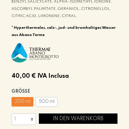
BENZYL SALICYLATE, ALPHA-ISOMETHYL IONONE,
ASCORBYL PALMITATE, GERANIOL, CITRONELLOL,
CITRIC ACID, LIMONENE, CITRAL.
* Hyperthermales, salz-, jod- und bromhaltiges Wasser
aus Abano Terme
40,00 €
IVA Inclusa
GRÖSSE
200 ml
500 ml
IN DEN WARENKORB