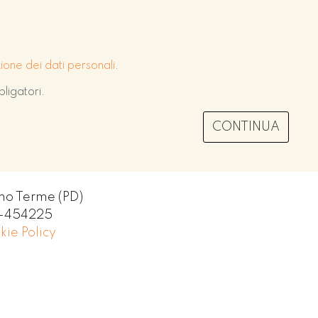
zione dei dati personali
.
ligatori.
CONTINUA
no Terme (PD)
D-454225
kie Policy