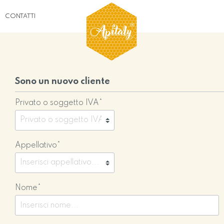
CONTATTI
Sono un nuovo cliente
e
I prodotti
Termini e
Le piante officinali
Privacy policy
dell'alveare
condizioni
Privato o soggetto IVA*
Appellativo*
Nome*