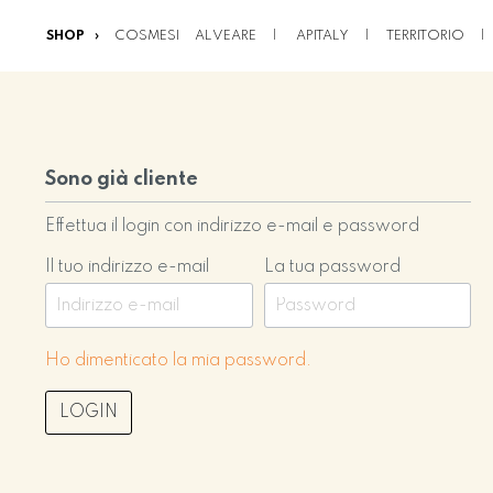
SHOP
COSMESI
ALVEARE
APITALY
TERRITORIO
Alla categoria Shop
Sono già cliente
Cosmesi
Chi siamo
Il Parco Regionale
Contattaci
Alveare
Il nostro impegno
L'acqua termale di
Diventa rivenditor
dei Colli Euganei
Abano
Effettua il login con indirizzo e-mail e password
Il tuo indirizzo e-mail
La tua password
Api pet didattica
Cookie policy
Innovazione
Ho dimenticato la mia password.
LOGIN