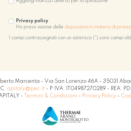
Aggiungi indirizzo diverso per la spedizione
Privacy policy
Ho preso visione delle
disposizioni in materia di prote
I campi contrassegnati con un asterisco (*) sono campi obb
oberto Marcenta - Via San Lorenzo 46A - 35031 Aba
EC:
apitaly@pec.it
- P.IVA: IT04987270289 - REA: P
APITALY -
Termini & Condizioni
-
Privacy Policy
-
Coo