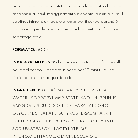
perché i suoi componenti trattengono la perdita d’acqua
rendendola, così, maggiormente disponibile per la cute. Il
caolino, infine, è un fedele alleato per il corpo perché è
conosciuto per le sue proprietà addolcenti, purificanti e
seboregolatrici.
FORMATO:
500 ml
INDICAZIONI D'USO:
distribuire uno strato uniforme sulla
pelle del corpo. Lasciare in posa per 10 minuti, quindi
risciacquare con acqua tiepida.
INGREDIENTI:
AQUA*, MALVA SYLVESTRIS LEAF
WATER, ISOPROPYL MYRISTATE, KAOLIN, PRUNUS
AMYGDALUS DULCIS OIL, CETEARYL ALCOHOL,
GLYCERYL STEARATE, BUTYROSPERMUM PARKII
BUTTER, GLYCERIN, POLYGLYCERYL-3 STEARATE,
SODIUM STEAROYL LACTYLATE, MEL,
PHENOXYETHANOL, GLYCINE SOJA OIL,